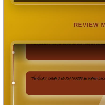
? Apakah agen baccarat live casino cocok un
? Bagaimana cara memilih meja baccarat live
"Dari sisi kenyamanan, loading mejanya stabil ja
REVIEW 
? Jepe di baccarat live itu bergantung pada ap
"Pelayanan chatnya responsif pas nanya soal meja 
? Mengapa brand MUSANG288 disebut dalam k
"Yang bikin betah di MUSANG288 itu pilihan bacc